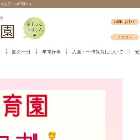
どもを育てる保育園です。
て
園の一日
年間行事
入園・一時保育について
安