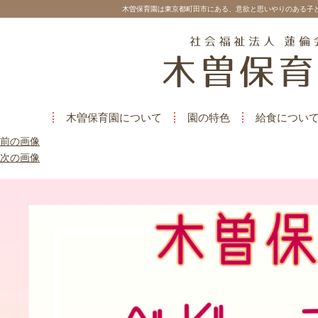
木曽保育園は東京都町田市にある、意欲と思いやりのある子
木曽保育園について
園の特色
給食につい
前の画像
次の画像
phonto