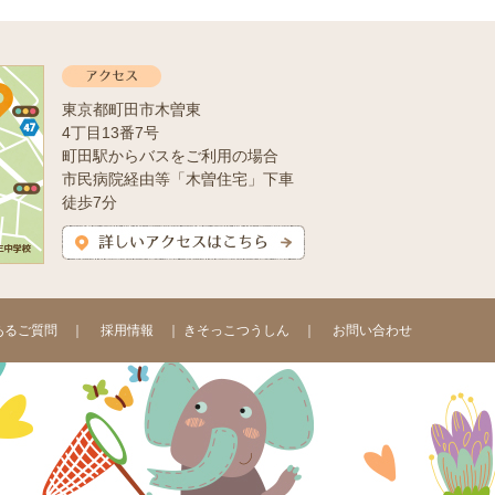
東京都町田市木曽東
4丁目13番7号
町田駅からバスをご利用の場合
市民病院経由等「木曽住宅」下車
徒歩7分
あるご質問
｜
採用情報
｜
きそっこつうしん
｜
お問い合わせ