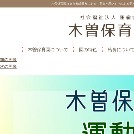
木曽保育園は東京都町田市にある、意欲と思いやりのある子
木曽保育園について
園の特色
給食につい
前の画像
次の画像
phonto